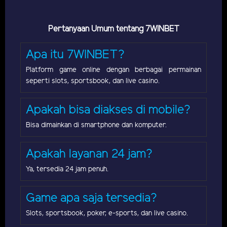
Pertanyaan Umum tentang 7WINBET
Apa itu 7WINBET?
Platform game online dengan berbagai permainan
seperti slots, sportsbook, dan live casino.
Apakah bisa diakses di mobile?
Bisa dimainkan di smartphone dan komputer.
Apakah layanan 24 jam?
Ya, tersedia 24 jam penuh.
Game apa saja tersedia?
Slots, sportsbook, poker, e-sports, dan live casino.